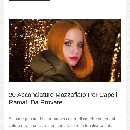
cookie, alcune
funzionalità
scompariranno
dal sito web.
Marketing
Condividendo i
vostri interessi
e il vostro
comportamento
quando visitate
il nostro sito,
aumentate la
possibilità di
vedere
contenuti e
offerte
personalizzate.
20 Acconciature Mozzafiato Per Capelli
Ramati Da Provare
Se state pensando a un nuovo colore di capelli che emani
calore e raffinatezza, non cercate oltre la tonalità ramata.