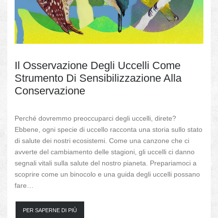
Statistiche
Per
consentirci
di
migliorare
la
funzionalità
e la
Il Osservazione Degli Uccelli Come
struttura
Strumento Di Sensibilizzazione Alla
del sito
web, in
Conservazione
base
all'utilizzo
del sito
stesso.
Perché dovremmo preoccuparci degli uccelli, direte?
Ebbene, ogni specie di uccello racconta una storia sullo stato
di salute dei nostri ecosistemi. Come una canzone che ci
Esperienza
avverte del cambiamento delle stagioni, gli uccelli ci danno
Per consentire
segnali vitali sulla salute del nostro pianeta. Prepariamoci a
al nostro sito
web di
scoprire come un binocolo e una guida degli uccelli possano
funzionare al
fare…
meglio durante
la vostra
visita. Se
PER SAPERNE DI PIÙ
rifiutate questi